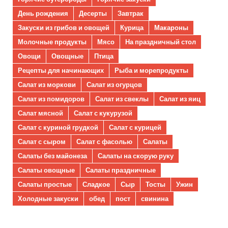
День рождения
Десерты
Завтрак
Закуски из грибов и овощей
Курица
Макароны
Молочные продукты
Мясо
На праздничный стол
Овощи
Овощные
Птица
Рецепты для начинающих
Рыба и морепродукты
Салат из моркови
Салат из огурцов
Салат из помидоров
Салат из свеклы
Салат из яиц
Салат мясной
Салат с кукурузой
Салат с куриной грудкой
Салат с курицей
Салат с сыром
Салат с фасолью
Салаты
Салаты без майонеза
Салаты на скорую руку
Салаты овощные
Салаты праздничные
Салаты простые
Сладкое
Сыр
Тосты
Ужин
Холодные закуски
обед
пост
свинина