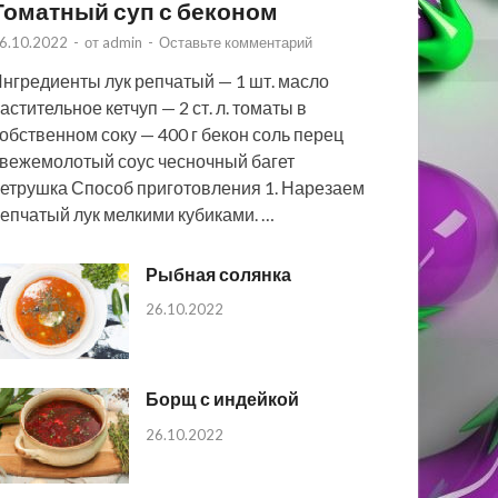
Томатный суп с беконом
6.10.2022
-
от
admin
-
Оставьте комментарий
нгредиенты лук репчатый — 1 шт. масло
астительное кетчуп — 2 ст. л. томаты в
обственном соку — 400 г бекон соль перец
вежемолотый соус чесночный багет
етрушка Способ приготовления 1. Нарезаем
епчатый лук мелкими кубиками. …
Рыбная солянка
26.10.2022
Борщ с индейкой
26.10.2022