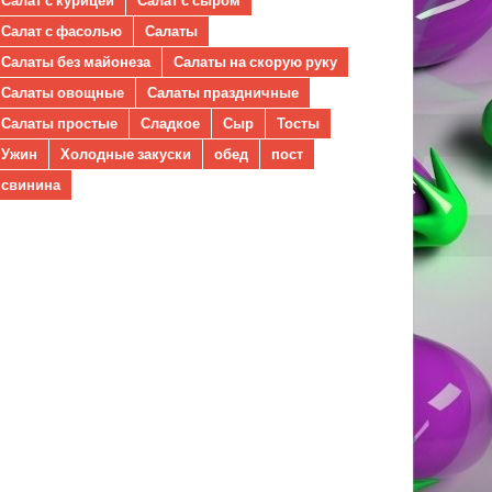
Салат с фасолью
Салаты
Салаты без майонеза
Салаты на скорую руку
Салаты овощные
Салаты праздничные
Салаты простые
Сладкое
Сыр
Тосты
Ужин
Холодные закуски
обед
пост
свинина