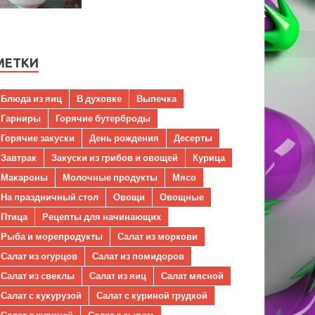
МЕТКИ
Блюда из яиц
В духовке
Выпечка
Гарниры
Горячие бутерброды
Горячие закуски
День рождения
Десерты
Завтрак
Закуски из грибов и овощей
Курица
Макароны
Молочные продукты
Мясо
На праздничный стол
Овощи
Овощные
Птица
Рецепты для начинающих
Рыба и морепродукты
Салат из моркови
Салат из огурцов
Салат из помидоров
Салат из свеклы
Салат из яиц
Салат мясной
Салат с кукурузой
Салат с куриной грудкой
Салат с курицей
Салат с сыром