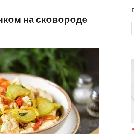
чком на сковороде
Д