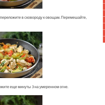
 переложите в сковороду к овощам. Перемешайте,
ржите еще минуты 3 на умеренном огне.