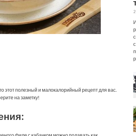
2
И
р
с
с
п
р
о этот полезный и малокалорийный рецепт для вас.
ерите на заметку!
ения:
шеного филе с кабачком можно подавать как