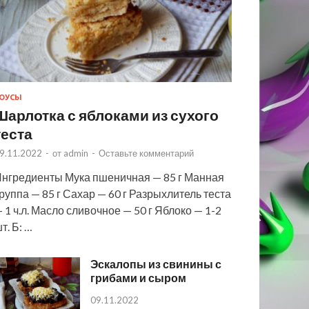
ОУСЫ
Шарлотка с яблоками из сухого
теста
9.11.2022
-
от
admin
-
Оставьте комментарий
нгредиенты Мука пшеничная — 85 г Манная
руппа — 85 г Сахар — 60 г Разрыхлитель теста
 1 ч.л. Масло сливочное — 50 г Яблоко — 1-2
т. Б: …
Эскалопы из свинины с
грибами и сыром
09.11.2022