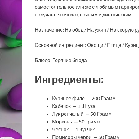
самостоятельное или же с любимым гарниром.
получается мягким, сочным и диетическим.
Назначение: На обед / На ужин / На скорую р
Основной ингредиент: Овощи / Птица / Куриц
Блюдо: Горячие блюда
Ингредиенты:
Куриное филе — 200 Грамм
Кабачок — 1 Штука
Лук репчатый — 50 Грамм
Морковь — 50 Грамм
Чеснок — 1 Зубчик
Помидоры черри — 50 Грамм