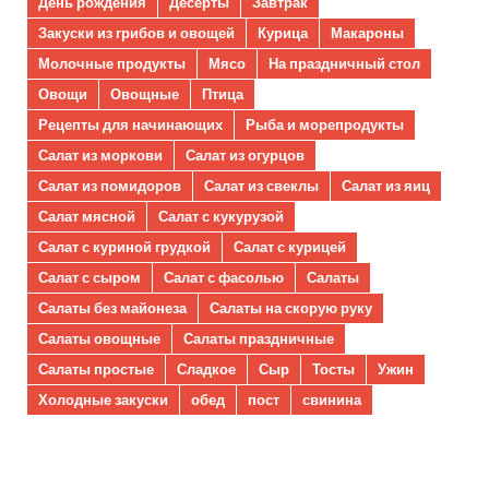
День рождения
Десерты
Завтрак
Закуски из грибов и овощей
Курица
Макароны
Молочные продукты
Мясо
На праздничный стол
Овощи
Овощные
Птица
Рецепты для начинающих
Рыба и морепродукты
Салат из моркови
Салат из огурцов
Салат из помидоров
Салат из свеклы
Салат из яиц
Салат мясной
Салат с кукурузой
Салат с куриной грудкой
Салат с курицей
Салат с сыром
Салат с фасолью
Салаты
Салаты без майонеза
Салаты на скорую руку
Салаты овощные
Салаты праздничные
Салаты простые
Сладкое
Сыр
Тосты
Ужин
Холодные закуски
обед
пост
свинина