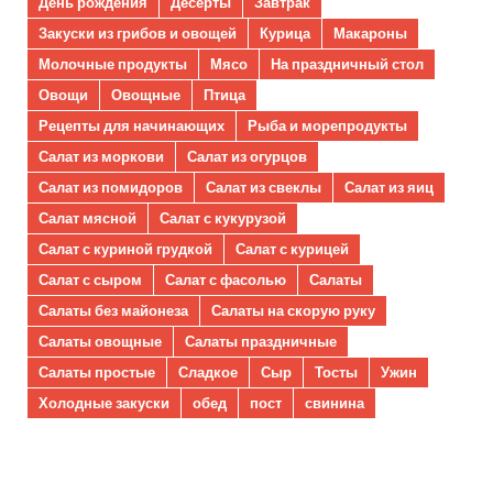
День рождения
Десерты
Завтрак
Закуски из грибов и овощей
Курица
Макароны
Молочные продукты
Мясо
На праздничный стол
Овощи
Овощные
Птица
Рецепты для начинающих
Рыба и морепродукты
Салат из моркови
Салат из огурцов
Салат из помидоров
Салат из свеклы
Салат из яиц
Салат мясной
Салат с кукурузой
Салат с куриной грудкой
Салат с курицей
Салат с сыром
Салат с фасолью
Салаты
Салаты без майонеза
Салаты на скорую руку
Салаты овощные
Салаты праздничные
Салаты простые
Сладкое
Сыр
Тосты
Ужин
Холодные закуски
обед
пост
свинина