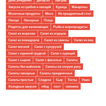
День рождения
Десерты
Завтрак
Закуски из грибов и овощей
Курица
Макароны
Молочные продукты
Мясо
На праздничный стол
Овощи
Овощные
Птица
Рецепты для начинающих
Рыба и морепродукты
Салат из моркови
Салат из огурцов
Салат из помидоров
Салат из свеклы
Салат из яиц
Салат мясной
Салат с кукурузой
Салат с куриной грудкой
Салат с курицей
Салат с сыром
Салат с фасолью
Салаты
Салаты без майонеза
Салаты на скорую руку
Салаты овощные
Салаты праздничные
Салаты простые
Сладкое
Сыр
Тосты
Ужин
Холодные закуски
обед
пост
свинина