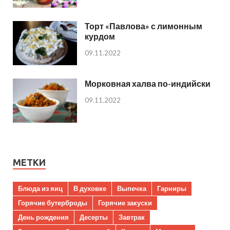
Торт «Павлова» с лимонным
курдом
09.11.2022
Морковная халва по-индийски
09.11.2022
МЕТКИ
Блюда из яиц
В духовке
Выпечка
Гарниры
Горячие бутерброды
Горячие закуски
День рождения
Десерты
Завтрак