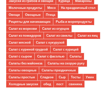
Закуски из грибов и овощей
Курица
Макароны
Молочные продукты
Мясо
На праздничный стол
Овощи
Овощные
Птица
Рецепты для начинающих
Рыба и морепродукты
Салат из моркови
Салат из огурцов
Салат из помидоров
Салат из свеклы
Салат из яиц
Салат мясной
Салат с кукурузой
Салат с куриной грудкой
Салат с курицей
Салат с сыром
Салат с фасолью
Салаты
Салаты без майонеза
Салаты на скорую руку
Салаты овощные
Салаты праздничные
Салаты простые
Сладкое
Сыр
Тосты
Ужин
Холодные закуски
обед
пост
свинина