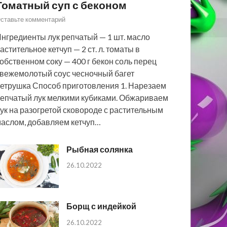
Томатный суп с беконом
ставьте комментарий
нгредиенты лук репчатый — 1 шт. масло
астительное кетчуп — 2 ст. л. томаты в
обственном соку — 400 г бекон соль перец
вежемолотый соус чесночный багет
етрушка Способ приготовления 1. Нарезаем
епчатый лук мелкими кубиками. Обжариваем
ук на разогретой сковороде с растительным
аслом, добавляем кетчуп…
Рыбная солянка
26.10.2022
Борщ с индейкой
26.10.2022