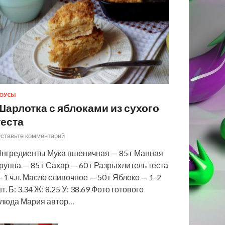
ОУСЫ
Шарлотка с яблоками из сухого
теста
ставьте комментарий
нгредиенты Мука пшеничная — 85 г Манная
руппа — 85 г Сахар — 60 г Разрыхлитель теста
 1 ч.л. Масло сливочное — 50 г Яблоко — 1-2
т. Б: 3.34 Ж: 8.25 У: 38.69 Фото готового
люда Мария автор…