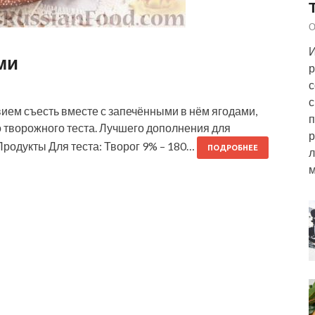
О
И
ми
р
с
с
ием съесть вместе с запечёнными в нём ягодами,
п
о творожного теста. Лучшего дополнения для
р
Продукты Для теста: Творог 9% – 180…
ПОДРОБНЕЕ
л
м