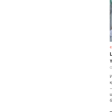
С
О
И
к
—
ш
б