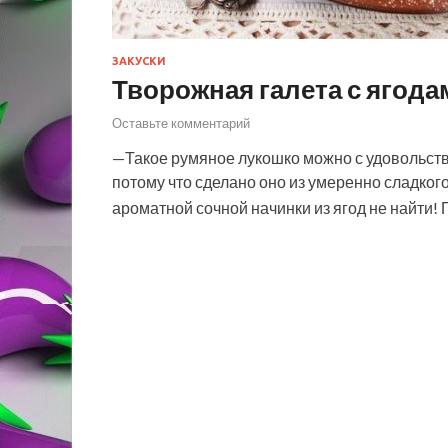
ЗАКУСКИ
Творожная галета с ягода
Оставьте комментарий
—Такое румяное лукошко можно с удовольств
потому что сделано оно из умеренно сладког
ароматной сочной начинки из ягод не найти! 