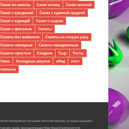
Салат из свеклы
Салат из яиц
Салат мясной
Салат с кукурузой
Салат с куриной грудкой
Салат с курицей
Салат с сыром
Салат с фасолью
Салаты
Салаты без майонеза
Салаты на скорую руку
Салаты овощные
Салаты праздничные
Салаты простые
Сладкое
Сыр
Тосты
Ужин
Холодные закуски
обед
пост
свинина
сли Вы обнаружили на нашем сайте материалы, которые нарушают
вторские права, принадлежащие Вам, Вашей компании или