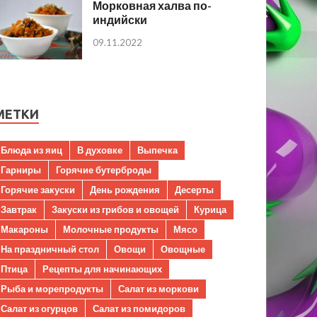
Морковная халва по-
индийски
09.11.2022
МЕТКИ
Блюда из яиц
В духовке
Выпечка
Гарниры
Горячие бутерброды
Горячие закуски
День рождения
Десерты
Завтрак
Закуски из грибов и овощей
Курица
Макароны
Молочные продукты
Мясо
На праздничный стол
Овощи
Овощные
Птица
Рецепты для начинающих
Рыба и морепродукты
Салат из моркови
Салат из огурцов
Салат из помидоров