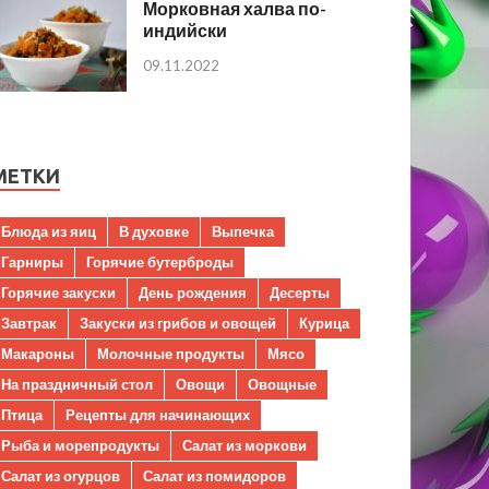
Морковная халва по-
индийски
09.11.2022
МЕТКИ
Блюда из яиц
В духовке
Выпечка
Гарниры
Горячие бутерброды
Горячие закуски
День рождения
Десерты
Завтрак
Закуски из грибов и овощей
Курица
Макароны
Молочные продукты
Мясо
На праздничный стол
Овощи
Овощные
Птица
Рецепты для начинающих
Рыба и морепродукты
Салат из моркови
Салат из огурцов
Салат из помидоров