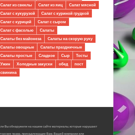
Салат из свеклы
Салат из яиц
Салат мясной
Салат с кукурузой
Салат с куриной грудкой
Салат с курицей
Салат с сыром
Салат с фасолью
Салаты
Салаты без майонеза
Салаты на скорую руку
Салаты овощные
Салаты праздничные
Салаты простые
Сладкое
Сыр
Тосты
Ужин
Холодные закуски
обед
пост
свинина
сли Вы обнаружили на нашем сайте материалы, которые нарушают
вторские права, принадлежащие Вам, Вашей компании или