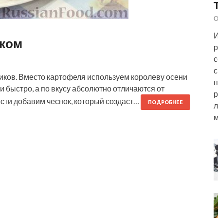
О
И
оком
р
с
с
ков. Вместо картофеля используем королеву осени
п
и быстро, а по вкусу абсолютно отличаются от
р
ости добавим чеснок, который создаст…
ПОДРОБНЕЕ
л
м