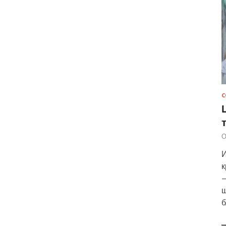
С
О
И
к
—
ш
б