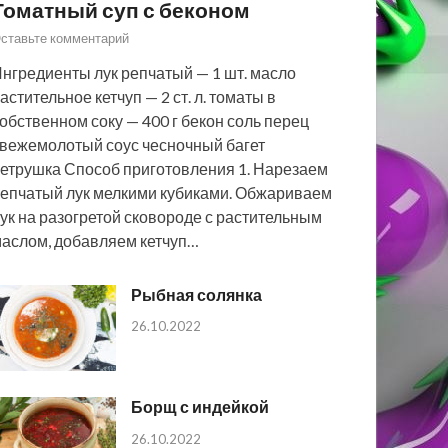
Томатный суп с беконом
ставьте комментарий
нгредиенты лук репчатый — 1 шт. масло
астительное кетчуп — 2 ст. л. томаты в
обственном соку — 400 г бекон соль перец
вежемолотый соус чесночный багет
етрушка Способ приготовления 1. Нарезаем
епчатый лук мелкими кубиками. Обжариваем
ук на разогретой сковороде с растительным
аслом, добавляем кетчуп…
Рыбная солянка
26.10.2022
Борщ с индейкой
26.10.2022