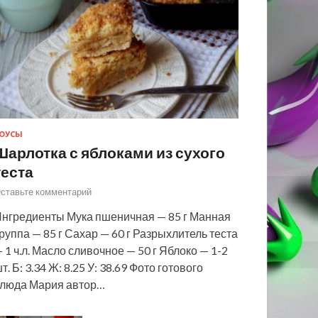
ОУСЫ
Шарлотка с яблоками из сухого
теста
ставьте комментарий
нгредиенты Мука пшеничная — 85 г Манная
руппа — 85 г Сахар — 60 г Разрыхлитель теста
 1 ч.л. Масло сливочное — 50 г Яблоко — 1-2
т. Б: 3.34 Ж: 8.25 У: 38.69 Фото готового
люда Мария автор…