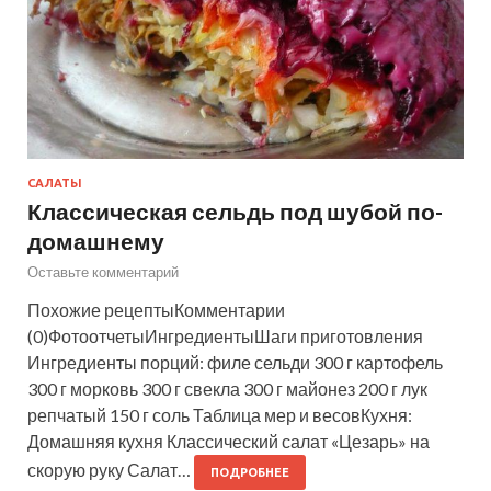
САЛАТЫ
Классическая сельдь под шубой по-
домашнему
Оставьте комментарий
Похожие рецептыКомментарии
(0)ФотоотчетыИнгредиентыШаги приготовления
Ингредиенты порций: филе сельди 300 г картофель
300 г морковь 300 г свекла 300 г майонез 200 г лук
репчатый 150 г соль Таблица мер и весовКухня:
Домашняя кухня Классический салат «Цезарь» на
скорую руку Салат…
ПОДРОБНЕЕ