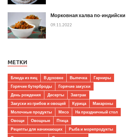
Морковная халва по-индийски
09.11.2022
МЕТКИ
Блюда из яиц
В духовке
Выпечка
Гарниры
Горячие бутерброды
Горячие закуски
День рождения
Десерты
Завтрак
Закуски из грибов и овощей
Курица
Макароны
Молочные продукты
Мясо
На праздничный стол
Овощи
Овощные
Птица
Рецепты для начинающих
Рыба и морепродукты