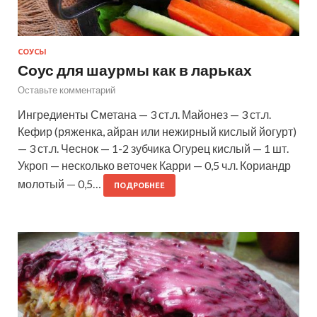
СОУСЫ
Соус для шаурмы как в ларьках
Оставьте комментарий
Ингредиенты Сметана — 3 ст.л. Майонез — 3 ст.л.
Кефир (ряженка, айран или нежирный кислый йогурт)
— 3 ст.л. Чеснок — 1-2 зубчика Огурец кислый — 1 шт.
Укроп — несколько веточек Карри — 0,5 ч.л. Кориандр
молотый — 0,5…
ПОДРОБНЕЕ