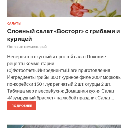
САЛАТЫ
Слоеный салат «Восторг» с грибами и
курицей
Оставьте комментарий
Невероятно вкусный и простой салат.Похожие
рецептыКомментарии
(0)ФотоотчетыИнгредиентыШаги приготовления
Ингредиенты грибы 300 г куриное филе 200 г морковь
по-корейски 150 г лук репчатый 2 шт. огурцы 2 шт.
Таблица мер и весовКухня: Домашняя кухня Салат
«Изумрудный браслет» на любой праздник Салат…
ПОДРОБНЕЕ