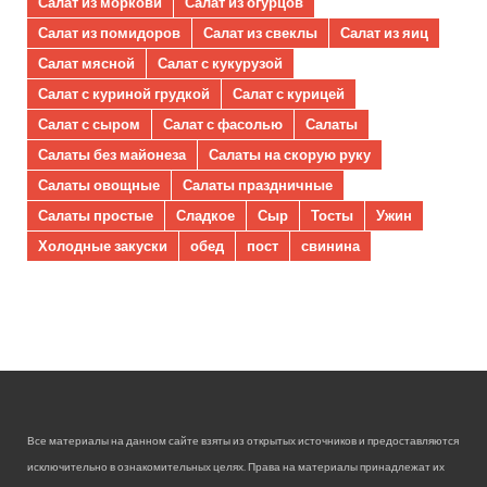
Салат из моркови
Салат из огурцов
Салат из помидоров
Салат из свеклы
Салат из яиц
Салат мясной
Салат с кукурузой
Салат с куриной грудкой
Салат с курицей
Салат с сыром
Салат с фасолью
Салаты
Салаты без майонеза
Салаты на скорую руку
Салаты овощные
Салаты праздничные
Салаты простые
Сладкое
Сыр
Тосты
Ужин
Холодные закуски
обед
пост
свинина
Все материалы на данном сайте взяты из открытых источников и предоставляются
исключительно в ознакомительных целях. Права на материалы принадлежат их