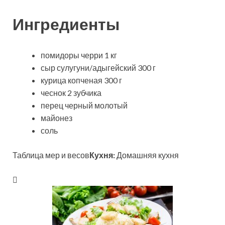
Ингредиенты
помидоры черри 1 кг
сыр сулугуни/адыгейский 300 г
курица копченая 300 г
чеснок 2 зубчика
перец черный молотый
майонез
соль
Таблица мер и весов
Кухня:
Домашняя кухня