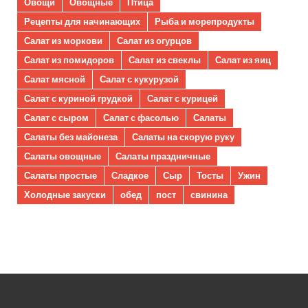
Овощи
Овощные
Птица
Рецепты для начинающих
Рыба и морепродукты
Салат из моркови
Салат из огурцов
Салат из помидоров
Салат из свеклы
Салат из яиц
Салат мясной
Салат с кукурузой
Салат с куриной грудкой
Салат с курицей
Салат с сыром
Салат с фасолью
Салаты
Салаты без майонеза
Салаты на скорую руку
Салаты овощные
Салаты праздничные
Салаты простые
Сладкое
Сыр
Тосты
Ужин
Холодные закуски
обед
пост
свинина