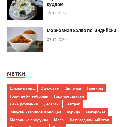
курдом
09.11.2022
Морковная халва по-индийски
09.11.2022
МЕТКИ
Блюда из яиц
В духовке
Выпечка
Гарниры
Горячие бутерброды
Горячие закуски
День рождения
Десерты
Завтрак
Закуски из грибов и овощей
Курица
Макароны
Молочные продукты
Мясо
На праздничный стол