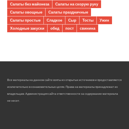
Салаты без майонеза
Салаты на скорую руку
Салаты овощные
Салаты праздничные
Салаты простые
Сладкое
Сыр
Тосты
Ужин
Холодные закуски
обед
пост
свинина
Все материалы на данном сайте взяты из открытых источников и предоставляются
исключительно в ознакомительных целях. Права на материалы принадлежат их
владельцам. Администрация сайта ответственности за содержание материала
не несет.