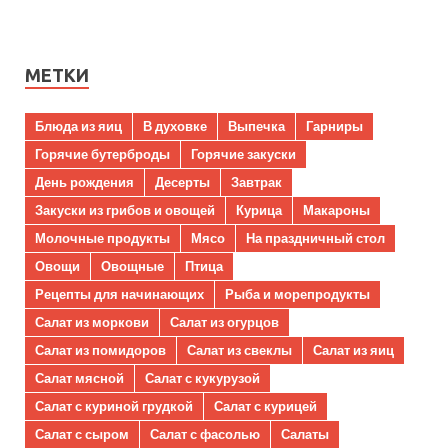
МЕТКИ
Блюда из яиц
В духовке
Выпечка
Гарниры
Горячие бутерброды
Горячие закуски
День рождения
Десерты
Завтрак
Закуски из грибов и овощей
Курица
Макароны
Молочные продукты
Мясо
На праздничный стол
Овощи
Овощные
Птица
Рецепты для начинающих
Рыба и морепродукты
Салат из моркови
Салат из огурцов
Салат из помидоров
Салат из свеклы
Салат из яиц
Салат мясной
Салат с кукурузой
Салат с куриной грудкой
Салат с курицей
Салат с сыром
Салат с фасолью
Салаты