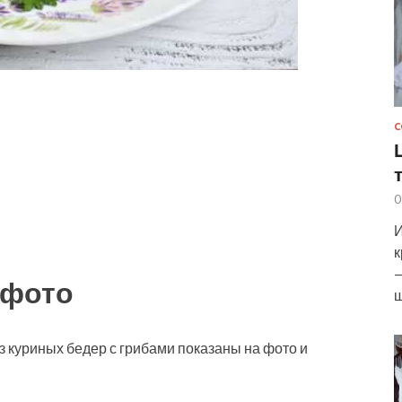
С
0
И
к
—
 фото
ш
 куриных бедер с грибами показаны на фото и