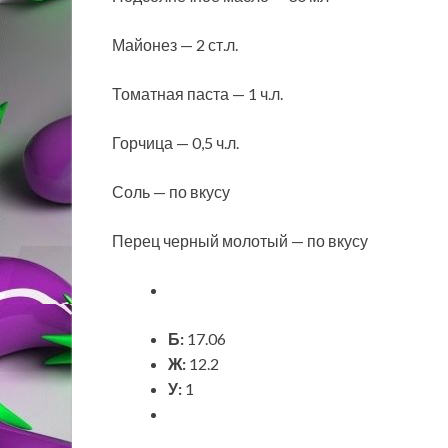
Майонез — 2 ст.л.
Томатная паста — 1 ч.л.
Горчица — 0,5 ч.л.
Соль — по вкусу
Перец черный молотый — по вкусу
Б:
17.06
Ж:
12.2
У:
1