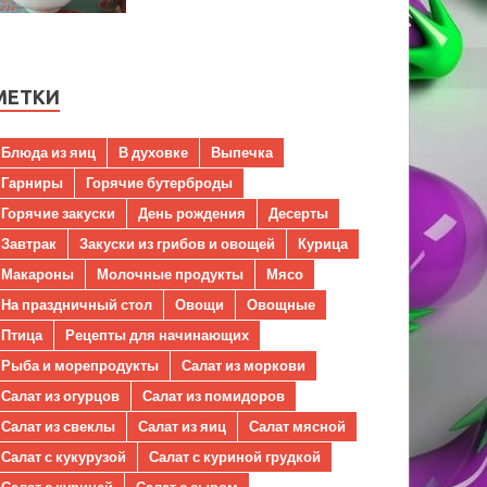
МЕТКИ
Блюда из яиц
В духовке
Выпечка
Гарниры
Горячие бутерброды
Горячие закуски
День рождения
Десерты
Завтрак
Закуски из грибов и овощей
Курица
Макароны
Молочные продукты
Мясо
На праздничный стол
Овощи
Овощные
Птица
Рецепты для начинающих
Рыба и морепродукты
Салат из моркови
Салат из огурцов
Салат из помидоров
Салат из свеклы
Салат из яиц
Салат мясной
Салат с кукурузой
Салат с куриной грудкой
Салат с курицей
Салат с сыром