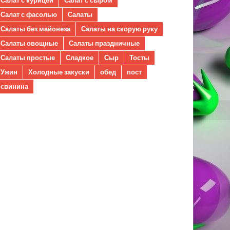
Салат с фасолью
Салаты
Салаты без майонеза
Салаты на скорую руку
Салаты овощные
Салаты праздничные
Салаты простые
Сладкое
Сыр
Тосты
Ужин
Холодные закуски
обед
пост
свинина