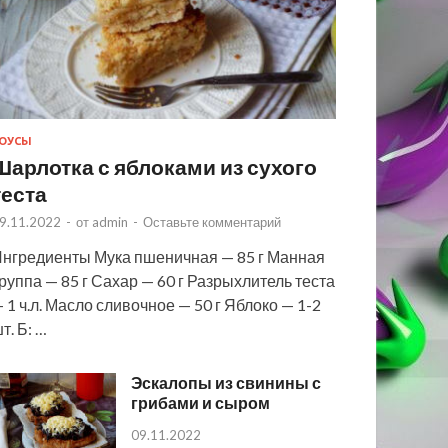
ОУСЫ
Шарлотка с яблоками из сухого
теста
9.11.2022
-
от
admin
-
Оставьте комментарий
нгредиенты Мука пшеничная — 85 г Манная
руппа — 85 г Сахар — 60 г Разрыхлитель теста
 1 ч.л. Масло сливочное — 50 г Яблоко — 1-2
т. Б: …
Эскалопы из свинины с
грибами и сыром
09.11.2022