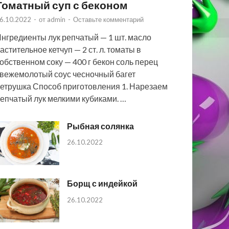
Томатный суп с беконом
6.10.2022
-
от
admin
-
Оставьте комментарий
нгредиенты лук репчатый — 1 шт. масло
астительное кетчуп — 2 ст. л. томаты в
обственном соку — 400 г бекон соль перец
вежемолотый соус чесночный багет
етрушка Способ приготовления 1. Нарезаем
епчатый лук мелкими кубиками. …
Рыбная солянка
26.10.2022
Борщ с индейкой
26.10.2022