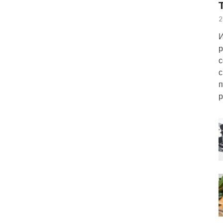
2
И
р
с
с
п
р