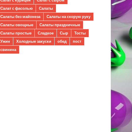
Салат с фасолью
Салаты
Салаты без майонеза
Салаты на скорую руку
Салаты овощные
Салаты праздничные
Салаты простые
Сладкое
Сыр
Тосты
Ужин
Холодные закуски
обед
пост
свинина