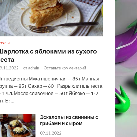
ОУСЫ
Шарлотка с яблоками из сухого
теста
9.11.2022
-
от
admin
-
Оставьте комментарий
нгредиенты Мука пшеничная — 85 г Манная
руппа — 85 г Сахар — 60 г Разрыхлитель теста
 1 ч.л. Масло сливочное — 50 г Яблоко — 1-2
т. Б: …
Эскалопы из свинины с
грибами и сыром
09.11.2022