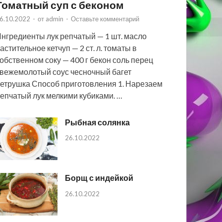
Томатный суп с беконом
6.10.2022
-
от
admin
-
Оставьте комментарий
нгредиенты лук репчатый — 1 шт. масло
астительное кетчуп — 2 ст. л. томаты в
обственном соку — 400 г бекон соль перец
вежемолотый соус чесночный багет
етрушка Способ приготовления 1. Нарезаем
епчатый лук мелкими кубиками. …
Рыбная солянка
26.10.2022
Борщ с индейкой
26.10.2022