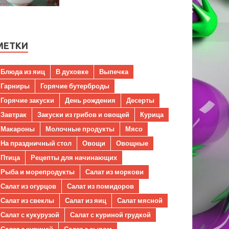
МЕТКИ
Блюда из яиц
В духовке
Выпечка
Гарниры
Горячие бутерброды
Горячие закуски
День рождения
Десерты
Завтрак
Закуски из грибов и овощей
Курица
Макароны
Молочные продукты
Мясо
На праздничный стол
Овощи
Овощные
Птица
Рецепты для начинающих
Рыба и морепродукты
Салат из моркови
Салат из огурцов
Салат из помидоров
Салат из свеклы
Салат из яиц
Салат мясной
Салат с кукурузой
Салат с куриной грудкой
Салат с курицей
Салат с сыром