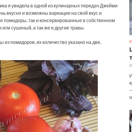
ика я увидела в одной из кулинарных передач Джейми
ень вкусно и возможны вариации на свой вкус и
ие помидоры, так и консервированные в собственном
 или сушеный, а так же и другие травы.
 из помидоров, их количество указано на две,
С
0
И
к
—
ш