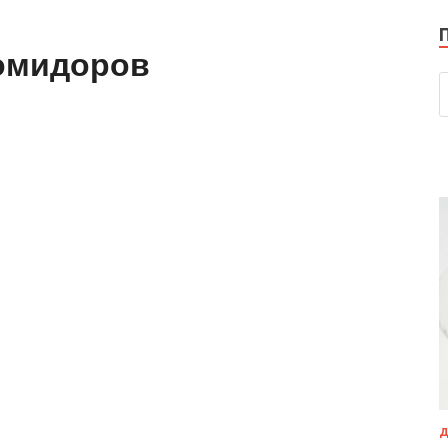
помидоров
Д