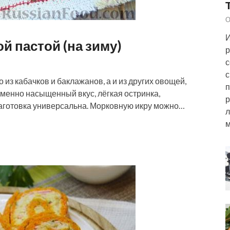
О
И
й пастой (на зиму)
р
с
с
 из кабачков и баклажанов, а и из других овощей,
п
менно насыщенный вкус, лёгкая остринка,
р
 заготовка универсальна. Морковную икру можно…
л
м