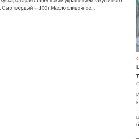
акуска, которая станет ярким украшением закусочного
т. Сыр твёрдый — 100 г Масло сливочное…
С
О
И
к
—
ш
б