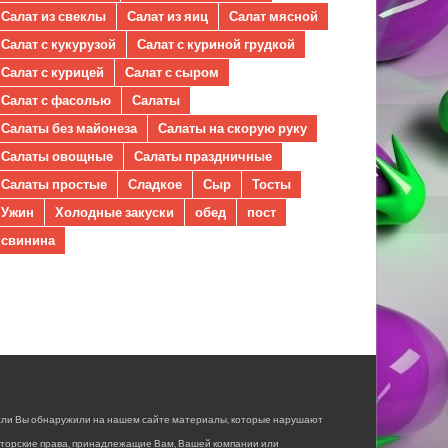
Салат из свеклы
Салат из яиц
Салат мясной
Салат с кукурузой
Салат с куриной грудкой
Салат с курицей
Салат с сыром
Салат с фасолью
Салаты
Салаты без майонеза
Салаты на скорую руку
Салаты овощные
Салаты праздничные
Салаты простые
Сладкое
Сыр
Тосты
Ужин
Холодные закуски
обед
пост
свинина
сли Вы обнаружили на нашем сайте материалы, которые нарушают
вторские права, принадлежащие Вам, Вашей компании или