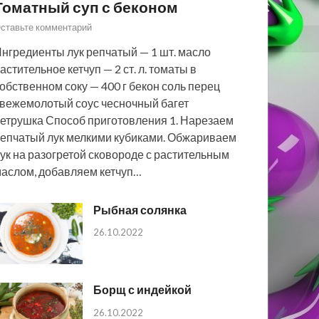
Томатный суп с беконом
ставьте комментарий
нгредиенты лук репчатый — 1 шт. масло
астительное кетчуп — 2 ст. л. томаты в
обственном соку — 400 г бекон соль перец
вежемолотый соус чесночный багет
етрушка Способ приготовления 1. Нарезаем
епчатый лук мелкими кубиками. Обжариваем
ук на разогретой сковороде с растительным
аслом, добавляем кетчуп…
Рыбная солянка
26.10.2022
Борщ с индейкой
26.10.2022