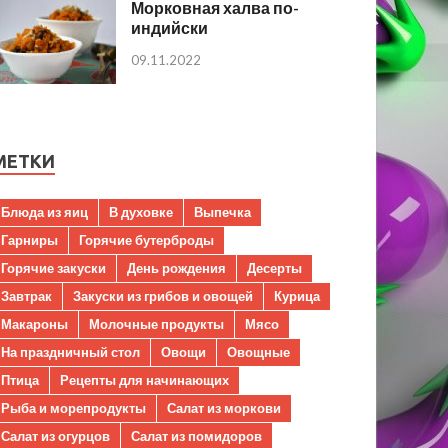
Морковная халва по-
индийски
09.11.2022
МЕТКИ
Блюда из яиц
В духовке
Выпечка
Гарниры
Горячие бутерброды
Горячие закуски
День рождения
Десерты
Завтрак
Закуски из грибов и овощей
Курица
Макароны
Молочные продукты
Мясо
На праздничный стол
Овощи
Овощные
Птица
Рецепты для начинающих
Рыба и морепродукты
Салат из моркови
Салат из огурцов
Салат из помидоров