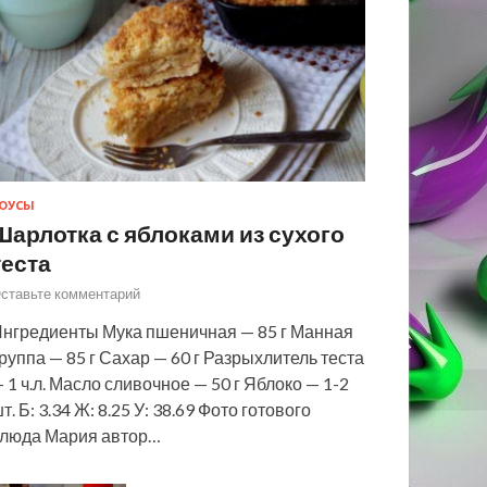
ОУСЫ
Шарлотка с яблоками из сухого
теста
ставьте комментарий
нгредиенты Мука пшеничная — 85 г Манная
руппа — 85 г Сахар — 60 г Разрыхлитель теста
 1 ч.л. Масло сливочное — 50 г Яблоко — 1-2
т. Б: 3.34 Ж: 8.25 У: 38.69 Фото готового
люда Мария автор…