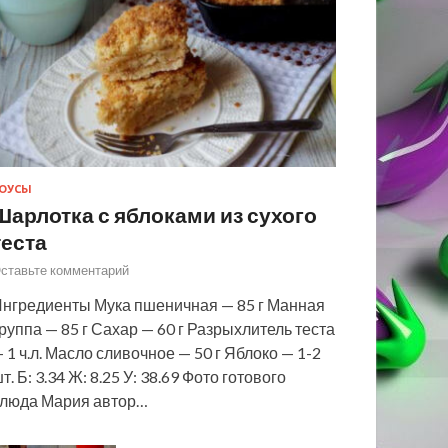
ОУСЫ
Шарлотка с яблоками из сухого
теста
ставьте комментарий
нгредиенты Мука пшеничная — 85 г Манная
руппа — 85 г Сахар — 60 г Разрыхлитель теста
 1 ч.л. Масло сливочное — 50 г Яблоко — 1-2
т. Б: 3.34 Ж: 8.25 У: 38.69 Фото готового
люда Мария автор…