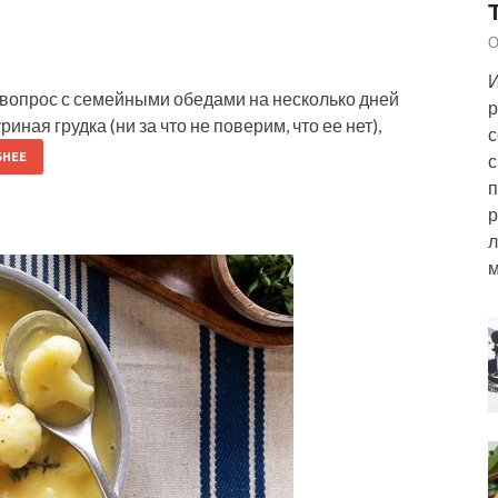
О
И
вопрос с семейными обедами на несколько дней
р
риная грудка (ни за что не поверим, что ее нет),
с
с
НЕЕ
п
р
л
м