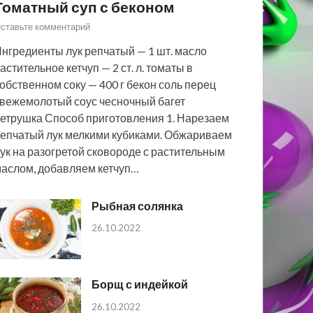
Томатный суп с беконом
ставьте комментарий
нгредиенты лук репчатый — 1 шт. масло
астительное кетчуп — 2 ст. л. томаты в
обственном соку — 400 г бекон соль перец
вежемолотый соус чесночный багет
етрушка Способ приготовления 1. Нарезаем
епчатый лук мелкими кубиками. Обжариваем
ук на разогретой сковороде с растительным
аслом, добавляем кетчуп…
Рыбная солянка
26.10.2022
Борщ с индейкой
26.10.2022