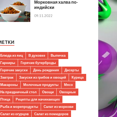
Морковная халва по-
индийски
09.11.2022
МЕТКИ
Блюда из яиц
В духовке
Выпечка
Гарниры
Горячие бутерброды
Горячие закуски
День рождения
Десерты
Завтрак
Закуски из грибов и овощей
Курица
Макароны
Молочные продукты
Мясо
На праздничный стол
Овощи
Овощные
Птица
Рецепты для начинающих
Рыба и морепродукты
Салат из моркови
Салат из огурцов
Салат из помидоров