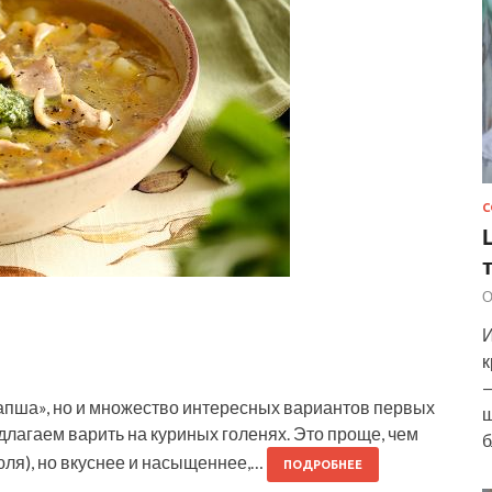
С
О
И
к
—
лапша», но и множество интересных вариантов первых
ш
едлагаем варить на куриных голенях. Это проще, чем
б
юля), но вкуснее и насыщеннее,…
ПОДРОБНЕЕ