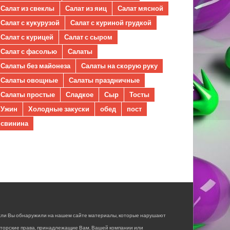
Салат из свеклы
Салат из яиц
Салат мясной
Салат с кукурузой
Салат с куриной грудкой
Салат с курицей
Салат с сыром
Салат с фасолью
Салаты
Салаты без майонеза
Салаты на скорую руку
Салаты овощные
Салаты праздничные
Салаты простые
Сладкое
Сыр
Тосты
Ужин
Холодные закуски
обед
пост
свинина
сли Вы обнаружили на нашем сайте материалы, которые нарушают
вторские права, принадлежащие Вам, Вашей компании или