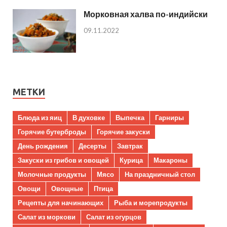
Морковная халва по-индийски
09.11.2022
МЕТКИ
Блюда из яиц
В духовке
Выпечка
Гарниры
Горячие бутерброды
Горячие закуски
День рождения
Десерты
Завтрак
Закуски из грибов и овощей
Курица
Макароны
Молочные продукты
Мясо
На праздничный стол
Овощи
Овощные
Птица
Рецепты для начинающих
Рыба и морепродукты
Салат из моркови
Салат из огурцов