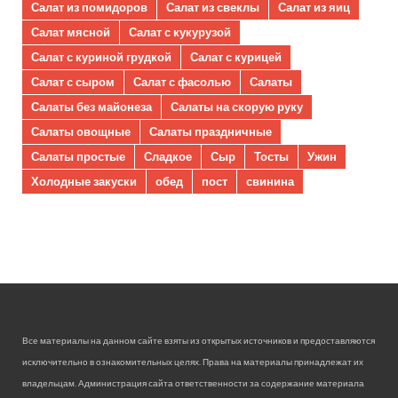
Салат из помидоров
Салат из свеклы
Салат из яиц
Салат мясной
Салат с кукурузой
Салат с куриной грудкой
Салат с курицей
Салат с сыром
Салат с фасолью
Салаты
Салаты без майонеза
Салаты на скорую руку
Салаты овощные
Салаты праздничные
Салаты простые
Сладкое
Сыр
Тосты
Ужин
Холодные закуски
обед
пост
свинина
Все материалы на данном сайте взяты из открытых источников и предоставляются
исключительно в ознакомительных целях. Права на материалы принадлежат их
владельцам. Администрация сайта ответственности за содержание материала