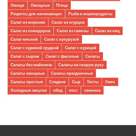
Овощи
Овощные
Птица
Рецепты для начинающих
Рыба и морепродукты
Салат из моркови
Салат из огурцов
Салат из помидоров
Салат из свеклы
Салат из яиц
Салат мясной
Салат с кукурузой
Салат с куриной грудкой
Салат с курицей
Салат с сыром
Салат с фасолью
Салаты
Салаты без майонеза
Салаты на скорую руку
Салаты овощные
Салаты праздничные
Салаты простые
Сладкое
Сыр
Тосты
Ужин
Холодные закуски
обед
пост
свинина