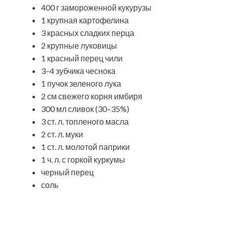
400 г замороженной кукурузы
1 крупная картофелина
3 красных сладких перца
2 крупные луковицы
1 красный перец чили
3–4 зубчика чеснока
1 пучок зеленого лука
2 см свежего корня имбиря
300 мл сливок (30–35%)
3 ст. л. топленого масла
2 ст. л. муки
1 ст. л. молотой паприки
1 ч. л. с горкой куркумы
черный перец
соль