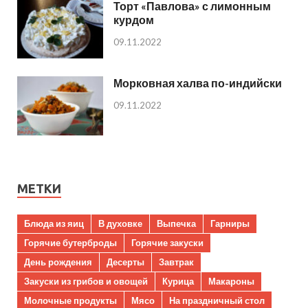
Торт «Павлова» с лимонным
курдом
09.11.2022
Морковная халва по-индийски
09.11.2022
МЕТКИ
Блюда из яиц
В духовке
Выпечка
Гарниры
Горячие бутерброды
Горячие закуски
День рождения
Десерты
Завтрак
Закуски из грибов и овощей
Курица
Макароны
Молочные продукты
Мясо
На праздничный стол