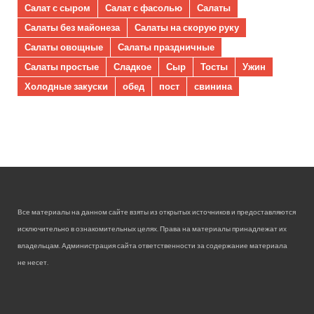
Салат с сыром
Салат с фасолью
Салаты
Салаты без майонеза
Салаты на скорую руку
Салаты овощные
Салаты праздничные
Салаты простые
Сладкое
Сыр
Тосты
Ужин
Холодные закуски
обед
пост
свинина
Все материалы на данном сайте взяты из открытых источников и предоставляются
исключительно в ознакомительных целях. Права на материалы принадлежат их
владельцам. Администрация сайта ответственности за содержание материала
не несет.