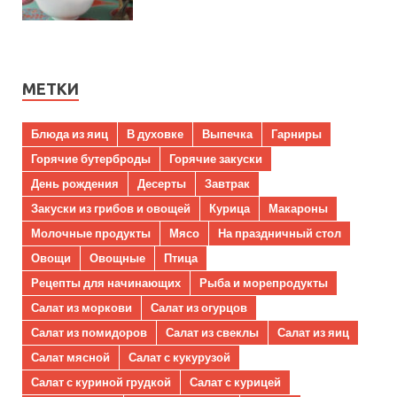
МЕТКИ
Блюда из яиц
В духовке
Выпечка
Гарниры
Горячие бутерброды
Горячие закуски
День рождения
Десерты
Завтрак
Закуски из грибов и овощей
Курица
Макароны
Молочные продукты
Мясо
На праздничный стол
Овощи
Овощные
Птица
Рецепты для начинающих
Рыба и морепродукты
Салат из моркови
Салат из огурцов
Салат из помидоров
Салат из свеклы
Салат из яиц
Салат мясной
Салат с кукурузой
Салат с куриной грудкой
Салат с курицей