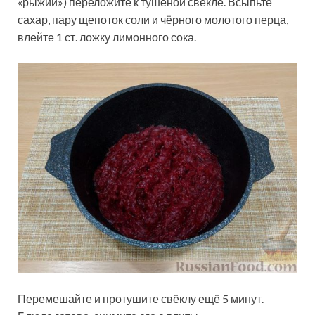
«рыжий») переложите к тушеной свёкле. Всыпьте
сахар, пару щепоток соли и чёрного молотого перца,
влейте 1 ст. ложку лимонного сока.
Перемешайте и протушите свёклу ещё 5 минут.