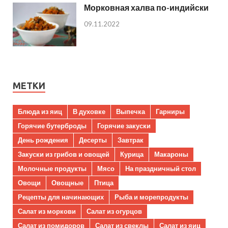
Морковная халва по-индийски
09.11.2022
МЕТКИ
Блюда из яиц
В духовке
Выпечка
Гарниры
Горячие бутерброды
Горячие закуски
День рождения
Десерты
Завтрак
Закуски из грибов и овощей
Курица
Макароны
Молочные продукты
Мясо
На праздничный стол
Овощи
Овощные
Птица
Рецепты для начинающих
Рыба и морепродукты
Салат из моркови
Салат из огурцов
Салат из помидоров
Салат из свеклы
Салат из яиц