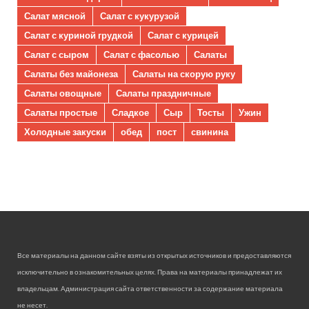
Салат мясной
Салат с кукурузой
Салат с куриной грудкой
Салат с курицей
Салат с сыром
Салат с фасолью
Салаты
Салаты без майонеза
Салаты на скорую руку
Салаты овощные
Салаты праздничные
Салаты простые
Сладкое
Сыр
Тосты
Ужин
Холодные закуски
обед
пост
свинина
Все материалы на данном сайте взяты из открытых источников и предоставляются
исключительно в ознакомительных целях. Права на материалы принадлежат их
владельцам. Администрация сайта ответственности за содержание материала
не несет.