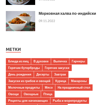
Морковная халва по-индийски
09.11.2022
МЕТКИ
Блюда из яиц
В духовке
Выпечка
Гарниры
Горячие бутерброды
Горячие закуски
День рождения
Десерты
Завтрак
Закуски из грибов и овощей
Курица
Макароны
Молочные продукты
Мясо
На праздничный стол
Овощи
Овощные
Птица
Рецепты для начинающих
Рыба и морепродукты