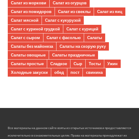
Салат из моркови
Салат из огурцов
Салат из помидоров
Салат из свеклы
Салат из яиц
Салат мясной
Салат с кукурузой
Салат с куриной грудкой
Салат с курицей
Салат с сыром
Салат с фасолью
Салаты
Салаты без майонеза
Салаты на скорую руку
Салаты овощные
Салаты праздничные
Салаты простые
Сладкое
Сыр
Тосты
Ужин
Холодные закуски
обед
пост
свинина
Все материалы на данном сайте взяты из открытых источников и предоставляются
исключительно в ознакомительных целях. Права на материалы принадлежат их