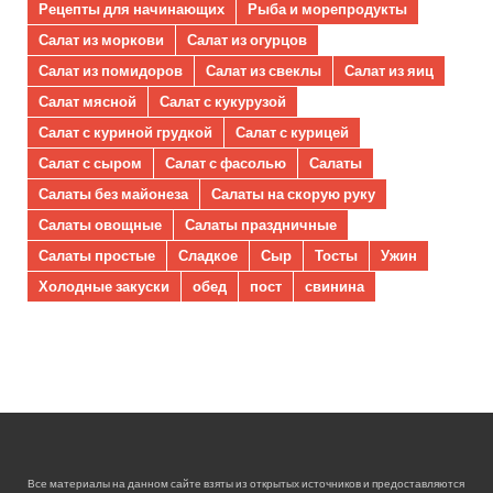
Рецепты для начинающих
Рыба и морепродукты
Салат из моркови
Салат из огурцов
Салат из помидоров
Салат из свеклы
Салат из яиц
Салат мясной
Салат с кукурузой
Салат с куриной грудкой
Салат с курицей
Салат с сыром
Салат с фасолью
Салаты
Салаты без майонеза
Салаты на скорую руку
Салаты овощные
Салаты праздничные
Салаты простые
Сладкое
Сыр
Тосты
Ужин
Холодные закуски
обед
пост
свинина
Все материалы на данном сайте взяты из открытых источников и предоставляются