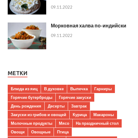
09.11.2022
Морковная халва по-индийски
09.11.2022
МЕТКИ
Блюда из яиц
В духовке
Выпечка
Гарниры
Горячие бутерброды
Горячие закуски
День рождения
Десерты
Завтрак
Закуски из грибов и овощей
Курица
Макароны
Молочные продукты
Мясо
На праздничный стол
Овощи
Овощные
Птица