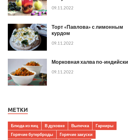
09.11.2022
Торт «Павлова» с лимонным
курдом
09.11.2022
Морковная халва по-индийски
09.11.2022
МЕТКИ
Блюда из яиц
В духовке
Выпечка
Гарниры
Горячие бутерброды
Горячие закуски