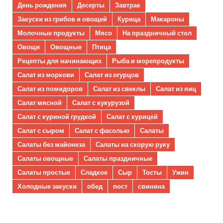
День рождения
Десерты
Завтрак
Закуски из грибов и овощей
Курица
Макароны
Молочные продукты
Мясо
На праздничный стол
Овощи
Овощные
Птица
Рецепты для начинающих
Рыба и морепродукты
Салат из моркови
Салат из огурцов
Салат из помидоров
Салат из свеклы
Салат из яиц
Салат мясной
Салат с кукурузой
Салат с куриной грудкой
Салат с курицей
Салат с сыром
Салат с фасолью
Салаты
Салаты без майонеза
Салаты на скорую руку
Салаты овощные
Салаты праздничные
Салаты простые
Сладкое
Сыр
Тосты
Ужин
Холодные закуски
обед
пост
свинина