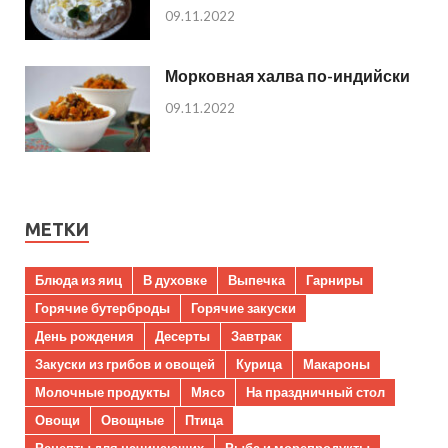
09.11.2022
Морковная халва по-индийски
09.11.2022
МЕТКИ
Блюда из яиц
В духовке
Выпечка
Гарниры
Горячие бутерброды
Горячие закуски
День рождения
Десерты
Завтрак
Закуски из грибов и овощей
Курица
Макароны
Молочные продукты
Мясо
На праздничный стол
Овощи
Овощные
Птица