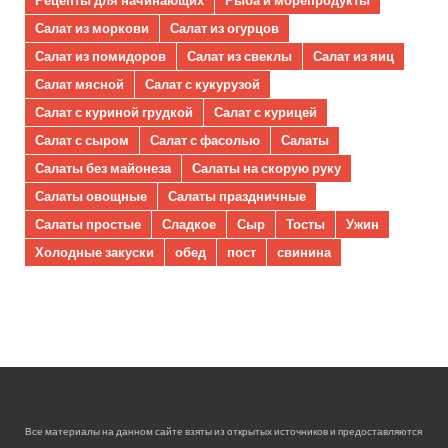
Рецепты для начинающих
Рыба и морепродукты
Салат из моркови
Салат из огурцов
Салат из помидоров
Салат из свеклы
Салат из яиц
Салат мясной
Салат с кукурузой
Салат с куриной грудкой
Салат с курицей
Салат с сыром
Салат с фасолью
Салаты
Салаты без майонеза
Салаты на скорую руку
Салаты овощные
Салаты праздничные
Салаты простые
Сладкое
Сыр
Тосты
Ужин
Холодные закуски
обед
пост
свинина
Все материалы на данном сайте взяты из открытых источников и предоставляются