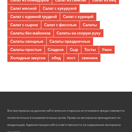
Салат из помидоров
Салат из свеклы
Салат из яиц
Салат мясной
Салат с кукурузой
Салат с куриной грудкой
Салат с курицей
Салат с сыром
Салат с фасолью
Салаты
Салаты без майонеза
Салаты на скорую руку
Салаты овощные
Салаты праздничные
Салаты простые
Сладкое
Сыр
Тосты
Ужин
Холодные закуски
обед
пост
свинина
Все материалы на данном сайте взяты из открытых источников и предоставляются
исключительно в ознакомительных целях. Права на материалы принадлежат их
владельцам. Администрация сайта ответственности за содержание материала
не несет.