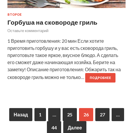
ВТОРОЕ
Горбуша на сковороде гриль
Оставьте комментарий
1 Время приготовления: 20 мин Если хотите
приготовить горбушу и у вас есть сковорода гриль,
приготовьте такое яркое, вкусное блюдо. А сделать
его сможет даже начинающая хозяйка. Берите на
заметку! Описание приготовления: Обжарить так на
сковороде гриль можно не только…
ПОДРОБНЕЕ
Назад
1
…
25
26
27
…
44
Далее