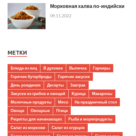
Морковная халва по-индийски
09.11.2022
МЕТКИ
Блюда из яиц
В духовке
Выпечка
Гарниры
Горячие бутерброды
Горячие закуски
День рождения
Десерты
Завтрак
Закуски из грибов и овощей
Курица
Макароны
Молочные продукты
Мясо
На праздничный стол
Овощи
Овощные
Птица
Рецепты для начинающих
Рыба и морепродукты
Салат из моркови
Салат из огурцов