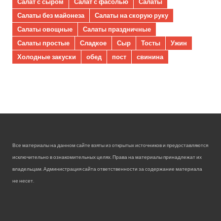
Салат с сыром
Салат с фасолью
Салаты
Салаты без майонеза
Салаты на скорую руку
Салаты овощные
Салаты праздничные
Салаты простые
Сладкое
Сыр
Тосты
Ужин
Холодные закуски
обед
пост
свинина
Все материалы на данном сайте взяты из открытых источников и предоставляются
исключительно в ознакомительных целях. Права на материалы принадлежат их
владельцам. Администрация сайта ответственности за содержание материала
не несет.