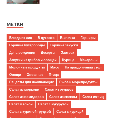
МЕТКИ
Блюда из яиц
В духовке
Выпечка
Гарниры
Горячие бутерброды
Горячие закуски
День рождения
Десерты
Завтрак
Закуски из грибов и овощей
Курица
Макароны
Молочные продукты
Мясо
На праздничный стол
Овощи
Овощные
Птица
Рецепты для начинающих
Рыба и морепродукты
Салат из моркови
Салат из огурцов
Салат из помидоров
Салат из свеклы
Салат из яиц
Салат мясной
Салат с кукурузой
Салат с куриной грудкой
Салат с курицей